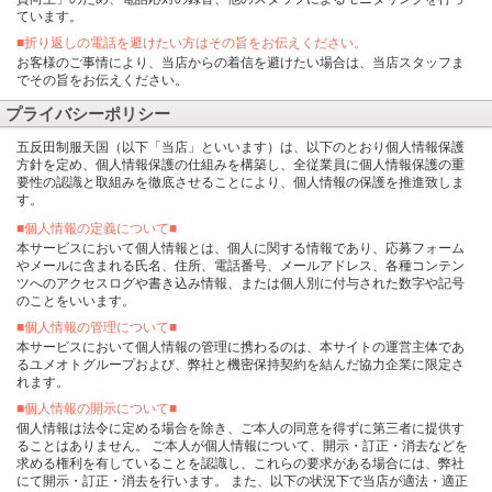
ています。
■折り返しの電話を避けたい方はその旨をお伝えください。
お客様のご事情により、当店からの着信を避けたい場合は、当店スタッフま
でその旨をお伝えください。
プライバシーポリシー
五反田制服天国（以下「当店」といいます）は、以下のとおり個人情報保護
方針を定め、個人情報保護の仕組みを構築し、全従業員に個人情報保護の重
要性の認識と取組みを徹底させることにより、個人情報の保護を推進致しま
す。
■個人情報の定義について■
本サービスにおいて個人情報とは、個人に関する情報であり、応募フォーム
やメールに含まれる氏名、住所、電話番号、メールアドレス、各種コンテン
ツへのアクセスログや書き込み情報、または個人別に付与された数字や記号
のことをいいます。
■個人情報の管理について■
本サービスにおいて個人情報の管理に携わるのは、本サイトの運営主体であ
るユメオトグループおよび、弊社と機密保持契約を結んだ協力企業に限定さ
れます。
■個人情報の開示について■
個人情報は法令に定める場合を除き、ご本人の同意を得ずに第三者に提供す
ることはありません。 ご本人が個人情報について、開示・訂正・消去などを
求める権利を有していることを認識し、これらの要求がある場合には、弊社
にて開示・訂正・消去を行います。 また、以下の状況下で当店が適法・適正