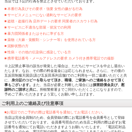
当店では下記の行為を禁止とさせていただいております。
■ 本番行為及びその要求・強要 女性の嫌がる行為
■ サービスメニューにない過剰なサービスの要求
■ 盗聴・盗撮行為 店外デートの要求 同業者のスカウト行為
■ サービスに不適当な部屋・状況での利用
■ 暴力団関係者またはそれに準ずる方
■ 薬物（大麻・覚醒剤・シンナー等）を使用されている方
■ 泥酔状態の方
■ 性病・その他の伝染病に感染している方
■ 携帯電話番号・メールアドレスの要求 カメラ付き携帯電話での撮影
※上記禁止事項の該当が発覚した場合は、ただちにサービスを中止し退出い
たします。なお、その際の料金返金には応じられません。さらに、その後の
五反田制服天国店(及び五反田系列店舗)でのご利用を一切ご遠慮いただくと共
に、
身分証のコピーを取らせて頂き、職場、ご家族へのご連絡をさせて頂く
事もございます。
また、当店が必要と判断した場合には
損害賠償金及び、慰
謝料のご請求と共に、
所轄警察署までご同行いただくことになりますので、
予めご了承いただきますよう宜しくお願い申し上げます。
ご利用上のご連絡及び注意事項
■お電話でのご予約の際は電話番号を通知してお電話ください。
当店は完全会員制のため、会員登録の際にお電話番号を会員番号として登録
させていただいております。 会員番号照合のため当店ご利用の際は必ずお電
話番号を通知にてお電話いただきますようお願いいたします。 「電話応対品
質向上」のため、電話応対の録音、他のスタッフによるモニタリングを行っ