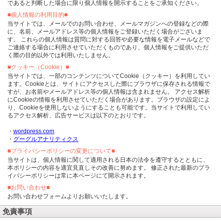
であると判断した場合に限り個人情報を開示することをご承知ください。
■個人情報の利用目的■
当サイトでは、メールでのお問い合わせ、メールマガジンへの登録などの際
に、名前、メールアドレス等の個人情報をご登録いただく場合がございま
す。 これらの個人情報は質問に対する回答や必要な情報を電子メールなどで
ご連絡する場合に利用させていただくものであり、個人情報をご提供いただ
く際の目的以外では利用いたしません。
■クッキー（Cookie）■
当サイトでは、一部のコンテンツについてCookie（クッキー）を利用してい
ます。Cookieとは、サイトにアクセスした際にブラウザに保存される情報で
すが、お名前やメールアドレス等の個人情報は含まれません。 アクセス解析
にCookieの情報を利用させていただく場合があります。ブラウザの設定によ
り、Cookieを使用しないようにすることも可能です。当サイトで利用してい
るアクセス解析、広告サービスは以下のとおりです。
・
wordpress.com
・
グーグルアナリティクス
■プライバシーポリシーの変更について■
当サイトは、個人情報に関して適用される日本の法令を遵守するとともに、
本ポリシーの内容を適宜見直しその改善に努めます。 修正された最新のプラ
イバシーポリシーは常に本ページにて開示されます。
■お問い合わせ■
お問い合わせフォームよりお願いいたします。
免責事項