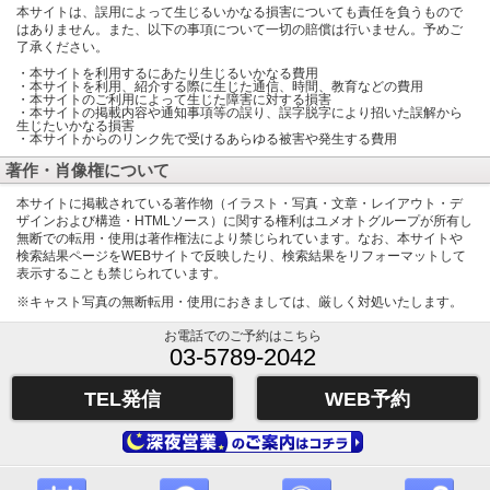
本サイトは、誤用によって生じるいかなる損害についても責任を負うもので
はありません。また、以下の事項について一切の賠償は行いません。予めご
了承ください。
・本サイトを利用するにあたり生じるいかなる費用
・本サイトを利用、紹介する際に生じた通信、時間、教育などの費用
・本サイトのご利用によって生じた障害に対する損害
・本サイトの掲載内容や通知事項等の誤り、誤字脱字により招いた誤解から
生じたいかなる損害
・本サイトからのリンク先で受けるあらゆる被害や発生する費用
著作・肖像権について
本サイトに掲載されている著作物（イラスト・写真・文章・レイアウト・デ
ザインおよび構造・HTMLソース）に関する権利はユメオトグループが所有し
無断での転用・使用は著作権法により禁じられています。なお、本サイトや
検索結果ページをWEBサイトで反映したり、検索結果をリフォーマットして
表示することも禁じられています。
※キャスト写真の無断転用・使用におきましては、厳しく対処いたします。
お電話でのご予約はこちら
03-5789-2042
TEL発信
WEB予約