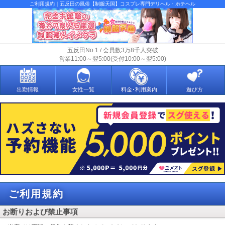
ご利用規約｜五反田の風俗【制服天国】コスプレ専門デリヘル・ホテヘル
五反田No.1 / 会員数3万8千人突破
営業11:00～翌5:00(受付10:00～翌5:00)
出勤情報
女性一覧
料金･利用案内
遊び方
ご利用規約
お断りおよび禁止事項